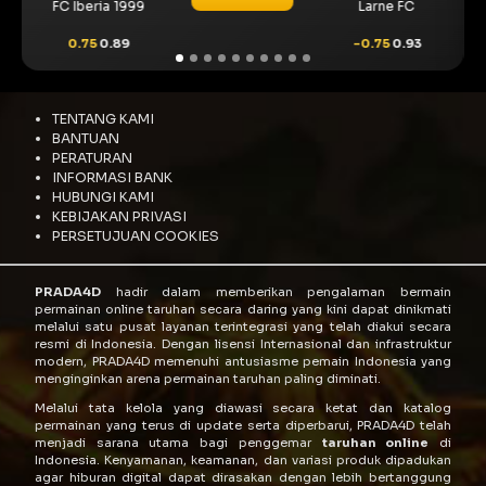
Bodo Glimt
Gilloise
0.75
0.77
-0.75
-0.95
TENTANG KAMI
BANTUAN
PERATURAN
INFORMASI BANK
HUBUNGI KAMI
KEBIJAKAN PRIVASI
PERSETUJUAN COOKIES
PRADA4D
hadir dalam memberikan pengalaman bermain
permainan online taruhan secara daring yang kini dapat dinikmati
melalui satu pusat layanan terintegrasi yang telah diakui secara
resmi di Indonesia. Dengan lisensi Internasional dan infrastruktur
modern, PRADA4D memenuhi antusiasme pemain Indonesia yang
menginginkan arena permainan taruhan paling diminati.
Melalui tata kelola yang diawasi secara ketat dan katalog
permainan yang terus di update serta diperbarui, PRADA4D telah
menjadi sarana utama bagi penggemar
taruhan online
di
Indonesia. Kenyamanan, keamanan, dan variasi produk dipadukan
agar hiburan digital dapat dirasakan dengan lebih bertanggung