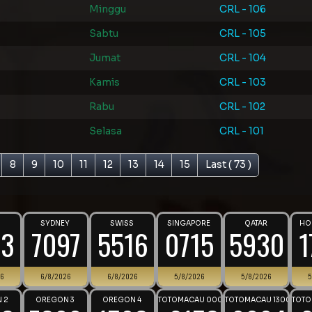
Minggu
CRL - 106
Sabtu
CRL - 105
Jumat
CRL - 104
Kamis
CRL - 103
Rabu
CRL - 102
Selasa
CRL - 101
8
9
10
11
12
13
14
15
Last ( 73 )
O
SYDNEY
SWISS
SINGAPORE
QATAR
HO
53
7097
5516
0715
5930
1
26
6/8/2026
6/8/2026
5/8/2026
5/8/2026
5
 2
OREGON 3
OREGON 4
TOTOMACAU 0000
TOTOMACAU 1300
TOTO