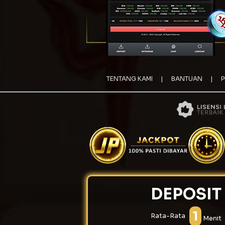
TENTANG KAMI
|
BANTUAN
|
DEPOSIT
1
Rata-Rata
Menit