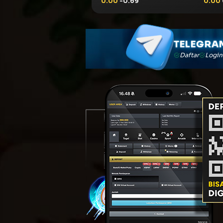
TELEGRA
Daftar
Login
BCA
CIMB
PANIN
JAGO