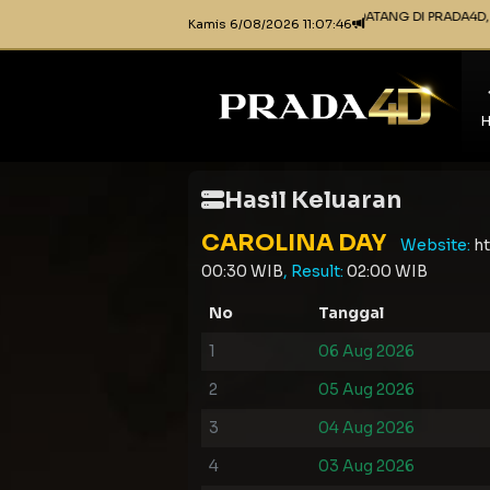
SELAMAT DATANG DI PRADA4D, PARADA
Kamis 6/08/2026 11:07:47
Hasil Keluaran
CAROLINA DAY
Website:
h
00:30 WIB
, Result:
02:00 WIB
No
Tanggal
1
06 Aug 2026
2
05 Aug 2026
3
04 Aug 2026
4
03 Aug 2026