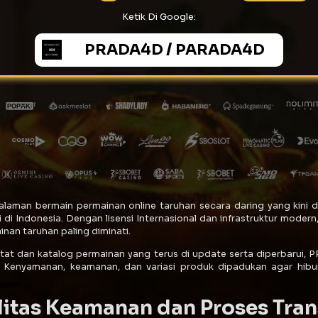
Ketik Di Google:
PRADA4D / PARADA4D
aman bermain permainan online taruhan secara daring yang kini da
smi di Indonesia. Dengan lisensi Internasional dan infrastruktur m
nan taruhan paling diminati.
ketat dan katalog permainan yang terus di update serta diperbarui
. Kenyamanan, keamanan, dan variasi produk dipadukan agar hibur
litas Keamanan dan Proses Tran