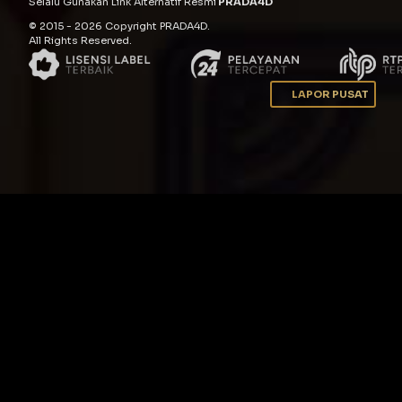
Selalu Gunakan Link Alternatif Resmi
PRADA4D
© 2015 - 2026 Copyright PRADA4D.
All Rights Reserved.
LAPOR PUSAT