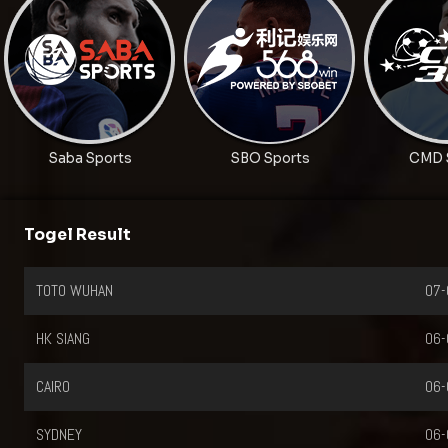
Saba Sports
SBO Sports
CMD 
Togel Result
TOTO WUHAN
07-
HK SIANG
06-
CAIRO
06-
SYDNEY
06-