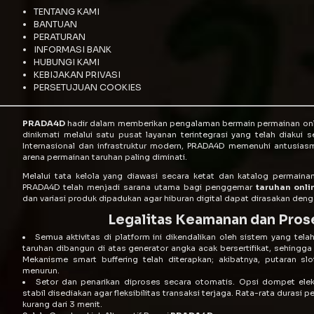
TENTANG KAMI
BANTUAN
PERATURAN
INFORMASI BANK
HUBUNGI KAMI
KEBIJAKAN PRIVASI
PERSETUJUAN COOKIES
PRADA4D
hadir dalam memberikan pengalaman bermain permainan onlin
dinikmati melalui satu pusat layanan terintegrasi yang telah diakui s
Internasional dan infrastruktur modern, PRADA4D memenuhi antusia
arena permainan taruhan paling diminati.
Melalui tata kelola yang diawasi secara ketat dan katalog permainan
PRADA4D telah menjadi sarana utama bagi penggemar
taruhan onli
dan variasi produk dipadukan agar hiburan digital dapat dirasakan den
Legalitas Keamanan dan Pros
Semua aktivitas di platform ini dikendalikan oleh sistem yang tela
taruhan dibangun di atas generator angka acak bersertifikat, sehingga k
Mekanisme smart buffering telah diterapkan; akibatnya, putaran sl
menurun.
Setor dan penarikan diproses secara otomatis. Opsi dompet elektr
stabil disediakan agar fleksibilitas transaksi terjaga. Rata-rata durasi p
kurang dari 3 menit.