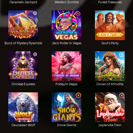
Caramelo Jackpot
Western Zombie
Forest Treasures
Book of Mystery Pyramids
Jack Potter in Vegas
God's Party
Chinese Express
Friday in Vegas
Crown of Afrodita
Caucasian Wolf
Snow Giants
Laplandia Train