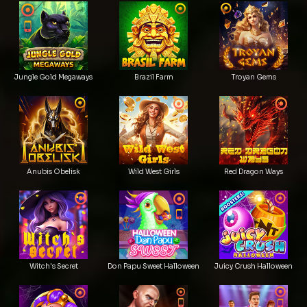
Jungle Gold Megaways
Brazil Farm
Troyan Gems
Anubis Obelisk
Wild West Girls
Red Dragon Ways
Witch's Secret
Don Papu Sweet Halloween
Juicy Crush Halloween