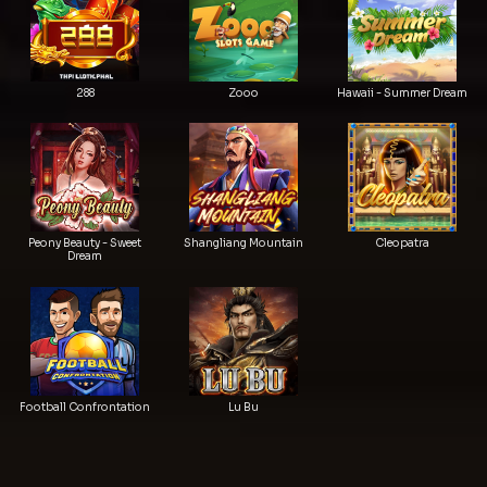
288
Zooo
Hawaii - Summer Dream
Peony Beauty - Sweet
Shangliang Mountain
Cleopatra
Dream
Football Confrontation
Lu Bu