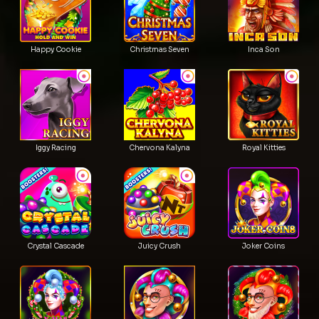
Happy Cookie
Christmas Seven
Inca Son
Iggy Racing
Chervona Kalyna
Royal Kitties
Crystal Cascade
Juicy Crush
Joker Coins