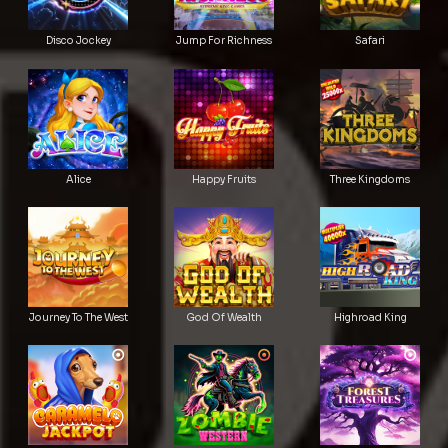
Disco Jockey
Jump For Richness
Safari
Alice
Happy Fruits
Three Kingdoms
Journey To The West
God Of Wealth
Highroad King