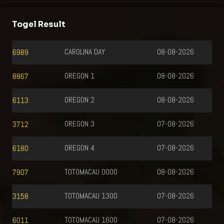
Togel Result
CAROLINA DAY
08-08-2026
6936
OREGON 1
08-08-2026
1535
OREGON 2
08-08-2026
6079
OREGON 3
07-08-2026
0198
OREGON 4
07-08-2026
1233
TOTOMACAU 0000
08-08-2026
4072
TOTOMACAU 1300
07-08-2026
6300
TOTOMACAU 1600
07-08-2026
7875