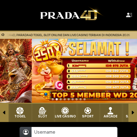
TOGEL, SLOT ONLINE DAN LIVE CASINO TERBAIK DI INDONESIA 2026
SELAMAT 
TOGEL
SLOT
LIVE CASINO
SPORT
ARCADE
SABU