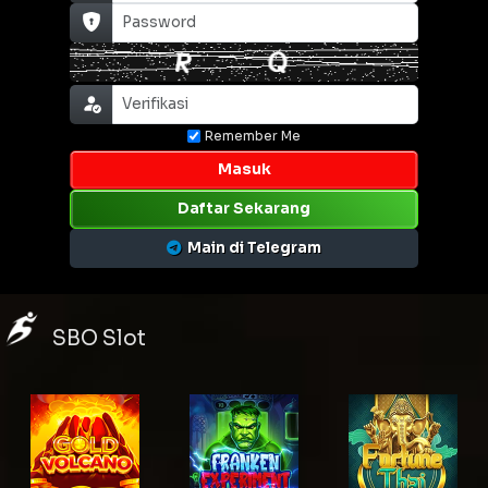
Remember Me
Masuk
Daftar Sekarang
Main di Telegram
SBO Slot