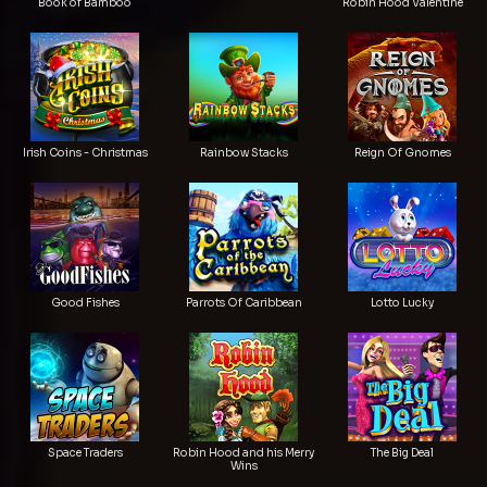
Book of Bamboo
Robin Hood Valentine
Irish Coins - Christmas
Rainbow Stacks
Reign Of Gnomes
Good Fishes
Parrots Of Caribbean
Lotto Lucky
Space Traders
Robin Hood and his Merry
The Big Deal
Wins