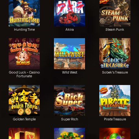
Hunting Time
Akira
Steam Punk
Good Luck - Casino
Wild West
Sobek's Treasure
Fortunate
Golden Temple
Super Rich
Pirate Treasure