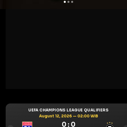
UALIFIERS
UEFA CHAMPIONS LEAGUE Q
00 WIB
August 12, 2026 — 01:3
0 : 0