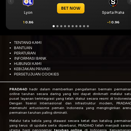
Previous
BET NOW
Sparta Praha
SK Sturm Graz
-1
0.96
-0.5
0.95
TENTANG KAMI
BANTUAN
PERATURAN
INFORMASI BANK
HUBUNGI KAMI
KEBIJAKAN PRIVASI
PERSETUJUAN COOKIES
PRADA4D
hadir dalam memberikan pengalaman bermain permaina
online taruhan secara daring yang kini dapat dinikmati melalui sat
pusat layanan terintegrasi yang telah diakui secara resmi di Indonesia
Dengan lisensi Internasional dan infrastruktur modern, PRADA4
memenuhi antusiasme pemain Indonesia yang menginginkan aren
permainan taruhan paling diminati.
Melalui tata kelola yang diawasi secara ketat dan katalog permaina
yang terus di update serta diperbarui, PRADA4D telah menjadi saran
utama bagi penggemar
taruhan online
di Indonesia. Kenyamanan