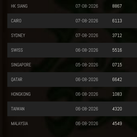
HK SIANG
07-08-2026
8867
CAIRO
07-08-2026
6113
SYDNEY
07-08-2026
3712
SWISS
06-08-2026
5516
SINGAPORE
05-08-2026
0715
QATAR
06-08-2026
6642
HONGKONG
06-08-2026
1083
TAIWAN
06-08-2026
4320
MALAYSIA
06-08-2026
4549