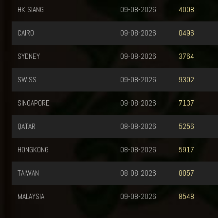
HK SIANG
09-08-2026
4008
CAIRO
09-08-2026
0496
SYDNEY
09-08-2026
3764
SWISS
09-08-2026
9302
SINGAPORE
09-08-2026
7137
QATAR
08-08-2026
5256
HONGKONG
08-08-2026
5917
TAIWAN
08-08-2026
8057
MALAYSIA
09-08-2026
8548