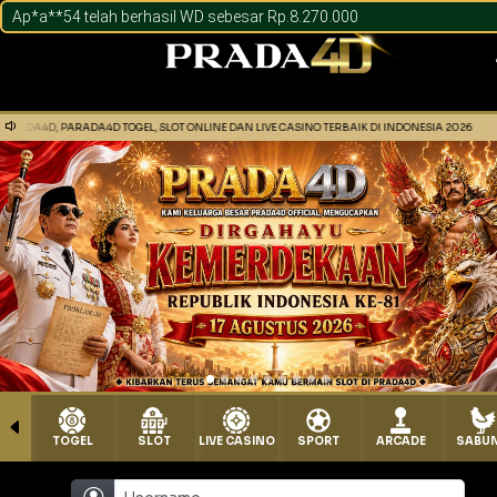
Ap*a**54 telah berhasil WD sebesar Rp.8.270.000
DA4D, PARADA4D TOGEL, SLOT ONLINE DAN LIVE CASINO TERBAIK DI INDONESIA 2026
TOGEL
SLOT
LIVE CASINO
SPORT
ARCADE
SABU