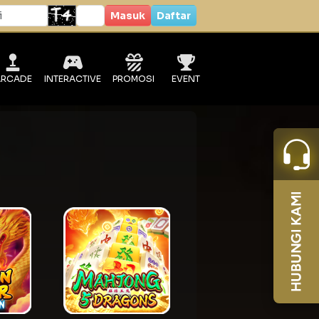
SELAMAT DATANG DI PRADA4D, PARADA4D TOGEL, SLOT ONLINE DAN LIV
Masuk
Daftar
ARCADE
INTERACTIVE
PROMOSI
EVENT