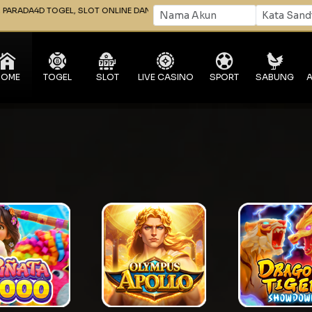
 TOGEL, SLOT ONLINE DAN LIVE CASINO TERBAIK DI INDONESIA 2026
HOME
TOGEL
SLOT
LIVE CASINO
SPORT
SABUNG