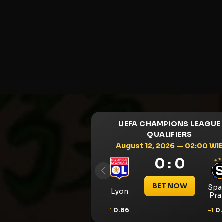
Throne of
Battl
7/8/2026
7/8/2026
7/8/20
Poseidon
Gems Miner
Op
UEFA CHAMPIONS LEAGUE
QUALIFIERS
August 11, 2026 — 22:59 WIB
0 : 0
Previous
BET NOW
Uni
Bodo Glimt
Sai
Gill
0.75
0.82
-0.7